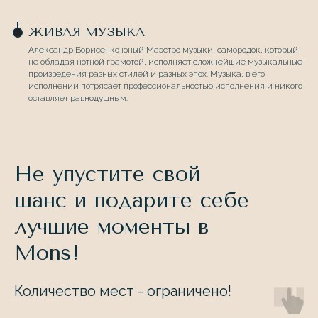
ЖИВАЯ МУЗЫКА
Александр Борисенко юный Маэстро музыки, самородок, который
не обладая нотной грамотой, исполняет сложнейшие музыкальные
произведения разных стилей и разных эпох. Музыка, в его
исполнении потрясает профессиональностью исполнения и никого
оставляет равнодушным.
Не упустите свой
шанс и подарите себе
лучшие моменты в
КАК ДОЕХАТЬ
ГДЕ НАХОДИТСЯ MONS
Mons!
Количество мест - ограничено!