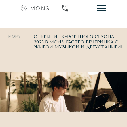
MONS
ОТКРЫТИЕ КУРОРТНОГО СЕЗОНА
2025 В MONS: ГАСТРО-ВЕЧЕРИНКА С
Анапский р-н
ЖИВОЙ МУЗЫКОЙ И ДЕГУСТАЦИЕЙ!
+7 (989) 777-00-88
Mons открывает курортный сезон 2025
гастро - вечеринкой в сопровождении
живой музыки.
Мы приглашаем гостей на дегустацию,
которую проводим совместно с
Партнёрами: винодельней «Реликта» и
сыроварней «Сырный Амбар», а
инструментальное соло юного мастера