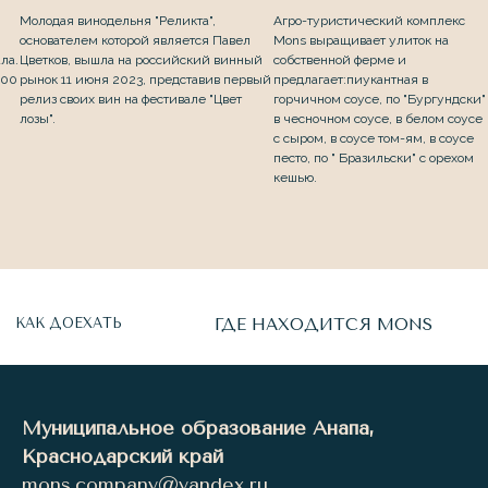
Молодая винодельня "Реликта",
Агро-туристический комплекс
основателем которой является Павел
Mons выращивает улиток на
ла.
Цветков, вышла на российский винный
собственной ферме и
500
рынок 11 июня 2023, представив первый
предлагает:пиукантная в
релиз своих вин на фестивале "Цвет
горчичном соусе, по "Бургундски"
лозы".
в чесночном соусе, в белом соусе
с сыром, в соусе том-ям, в соусе
песто, по " Бразильски" с орехом
кешью.
Муниципальное образование Анапа,
Краснодарский край
mons.company@yandex.ru