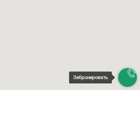
Филиал «Центральный» Банка
ВТБ (ПАО)
Корр.сч.№: 30101810145250000411
БИК: 044525411
Юридический адрес: 353411,
Краснодарский край,
Анапский р-н, с. Супсех, ул.
Малиновая, д. 70
Забронировать